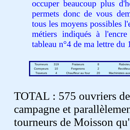
occuper beaucoup plus d'
permets donc de vous dema
tous les moyens possibles l
métiers indiqués à l'enc
tableau n°4 de ma lettre du 1e
Tourneurs
319
Fraiseurs
8
Raboteu
Corroyeurs
10
Forgerons
2
Rectifieu
Traveurs
4
Chauffeur au four
20
Machinistes au
TOTAL : 575 ouvriers de m
campagne et parallèlement
tourneurs de Moisson qu'i