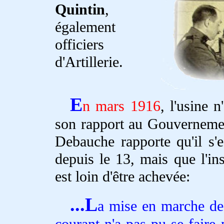
Quintin
,
également
officiers
d'Artillerie.
E
n mars 1916
, l'usine 
son rapport au Gouvernemen
Debauche rapporte qu'il s'es
depuis le 13, mais que l'ins
est loin d'être achevée:
...L
a mise en marche des
courant n'a pas pu se faire 