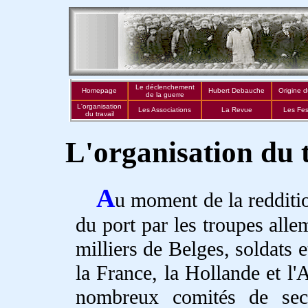
Le déclenchement
Homepage
Hubert Debauche
Origine d
de la guerre
L'organisation
Les Associations
La Revue
Les Fest
du travail
L'organisation du tr
A
u moment de la redditio
du port par les troupes all
milliers de Belges, soldats e
la France, la Hollande et l'
nombreux comités de seco