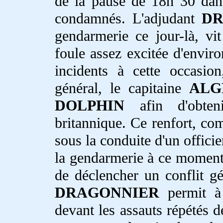
de la pause de 18h 30 dans 
condamnés. L'adjudant
DR
gendarmerie ce jour-là, vi
foule assez excitée d'envir
incidents à cette occasion
général, le capitaine
ALG
DOLPHIN
afin d'obten
britannique. Ce renfort, co
sous la conduite d'un officie
la gendarmerie à ce moment,
de déclencher un conflit gén
DRAGONNIER
permit à
devant les assauts répétés d